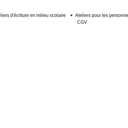
liers d'écriture en milieu scolaire
Ateliers pour les personn
CGV
ATELIERS D'ÉCRITURE
SCOLAIRES
CONTES
Camille - La plume des lacs
12/18/2025
1 min read